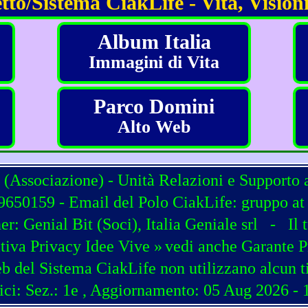
tto/Sistema CiakLife - Vita, Visioni
Album Italia
Immagini di Vita
Parco Domini
Alto Web
 (Associazione) - Unità Relazioni e Supporto 
650159 - Email del Polo CiakLife: gruppo at c
ner:
Genial Bit
(
Soci
),
Italia Geniale srl
-
Il 
tiva Privacy Idee Vive »
vedi anche Garante P
b del Sistema CiakLife non utilizzano alcun t
ici: Sez.: 1e
, Aggiornamento: 05 Aug 2026 - 