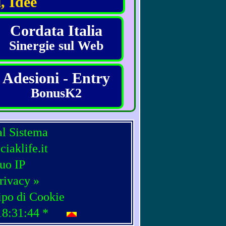
, Idee
Cordata Italia
Sinergie sul Web
Adesioni - Entry
BonusK2
al Sistema
iaklife.it
tuo IP
rivacy »
ipo di Cookie
18:31:44
*